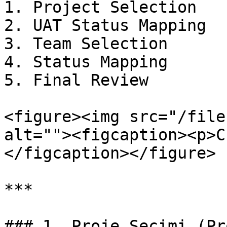
1. Project Selection

2. UAT Status Mapping

3. Team Selection

4. Status Mapping

5. Final Review

<figure><img src="/file
alt=""><figcaption><p>C
</figcaption></figure>

***

### 1. Proje Seçimi (Pr