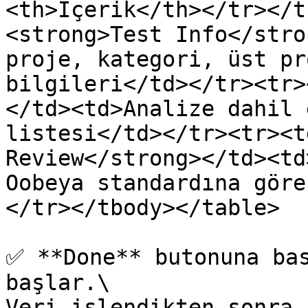
<th>İçerik</th></tr></t
<strong>Test Info</stro
proje, kategori, üst pr
bilgileri</td></tr><tr>
</td><td>Analize dahil 
listesi</td></tr><tr><t
Review</strong></td><td
Oobeya standardına göre
</tr></tbody></table>

✅ **Done** butonuna bas
başlar.\

Veri işlendikten sonra 