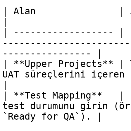
| Alan               | Açıklama                                                        
|

| ------------------ | 
-----------------------
---------------- |

| **Upper Projects** | 
UAT süreçlerini içeren üst projeyi seç
|

| **Test Mapping**   | 
test durumunu girin (ör
`Ready for QA`). |
