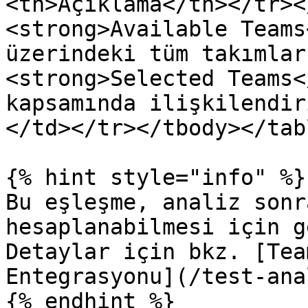
<th>Açıklama</th></tr><
<strong>Available Teams
üzerindeki tüm takımlar
<strong>Selected Teams<
kapsamında ilişkilendir
</td></tr></tbody></tabl
{% hint style="info" %}

Bu eşleşme, analiz sonr
hesaplanabilmesi için g
Detaylar için bkz. [Tea
Entegrasyonu](/test-ana
{% endhint %}
