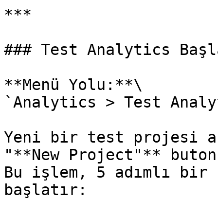
***

### Test Analytics Başla
**Menü Yolu:**\

`Analytics > Test Analy
Yeni bir test projesi a
"**New Project"** buton
Bu işlem, 5 adımlı bir 
başlatır:
