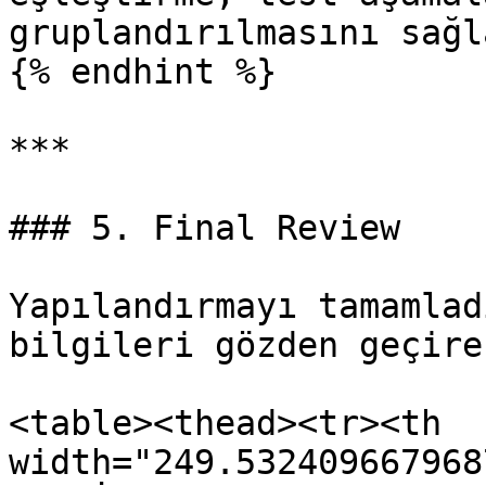
gruplandırılmasını sağla
{% endhint %}

***

### 5. Final Review

Yapılandırmayı tamamlad
bilgileri gözden geçire
<table><thead><tr><th 
width="249.532409667968