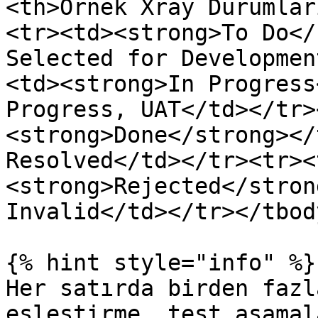
<th>Örnek Xray Durumlar
<tr><td><strong>To Do</
Selected for Developmen
<td><strong>In Progress
Progress, UAT</td></tr>
<strong>Done</strong></
Resolved</td></tr><tr><
<strong>Rejected</stron
Invalid</td></tr></tbod
{% hint style="info" %}

Her satırda birden fazl
eşleştirme, test aşamal